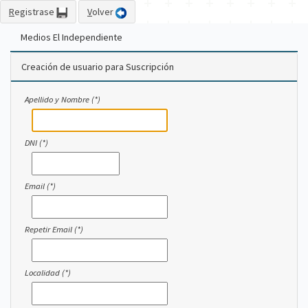
R
egistrase
V
olver
Medios El Independiente
Creación de usuario para Suscripción
Apellido y Nombre (*)
DNI (*)
Email (*)
Repetir Email (*)
Localidad (*)