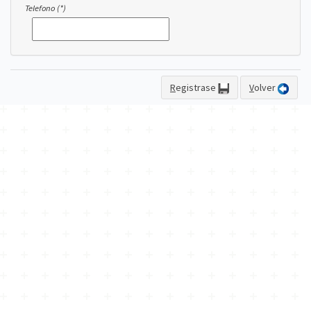
Telefono (*)
R
egistrase
V
olver