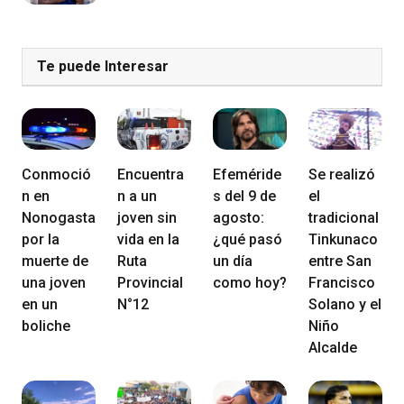
Te puede Interesar
Conmoció
Encuentra
Efeméride
Se realizó
n en
n a un
s del 9 de
el
Nonogasta
joven sin
agosto:
tradicional
por la
vida en la
¿qué pasó
Tinkunaco
muerte de
Ruta
un día
entre San
una joven
Provincial
como hoy?
Francisco
en un
N°12
Solano y el
boliche
Niño
Alcalde