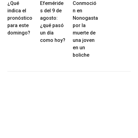
¿Qué
Efeméride
Conmoció
indica el
s del 9 de
n en
pronóstico
agosto:
Nonogasta
para este
¿qué pasó
por la
domingo?
un día
muerte de
como hoy?
una joven
en un
boliche