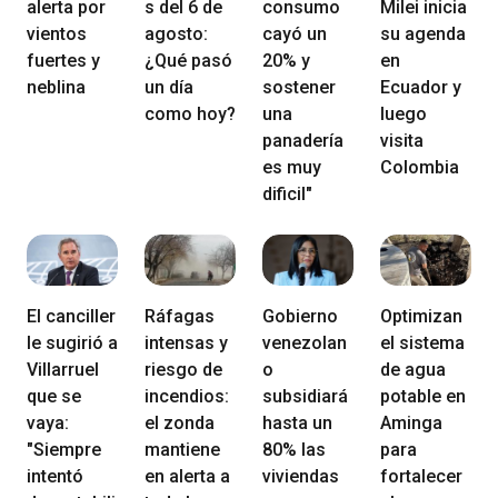
alerta por
s del 6 de
consumo
Milei inicia
vientos
agosto:
cayó un
su agenda
fuertes y
¿Qué pasó
20% y
en
neblina
un día
sostener
Ecuador y
como hoy?
una
luego
panadería
visita
es muy
Colombia
dificil"
El canciller
Ráfagas
Gobierno
Optimizan
le sugirió a
intensas y
venezolan
el sistema
Villarruel
riesgo de
o
de agua
que se
incendios:
subsidiará
potable en
vaya:
el zonda
hasta un
Aminga
"Siempre
mantiene
80% las
para
intentó
en alerta a
viviendas
fortalecer