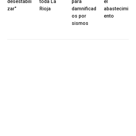
desestabili
toda La
para
el
zar"
Rioja
damnificad
abastecimi
os por
ento
sismos