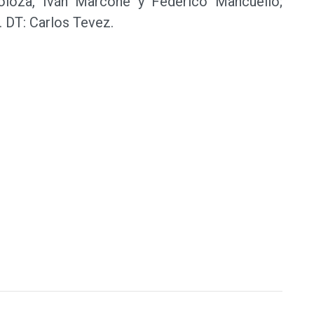
oloza, Iván Marcone y Federico Mancuello;
 DT: Carlos Tevez.