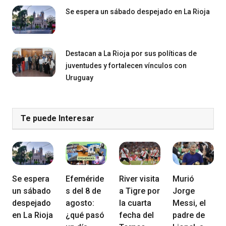
Se espera un sábado despejado en La Rioja
Destacan a La Rioja por sus políticas de
juventudes y fortalecen vínculos con
Uruguay
Te puede Interesar
Se espera
Efeméride
River visita
Murió
un sábado
s del 8 de
a Tigre por
Jorge
despejado
agosto:
la cuarta
Messi, el
en La Rioja
¿qué pasó
fecha del
padre de