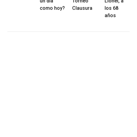
un día
Torneo
Lionel, a
como hoy?
Clausura
los 68
años