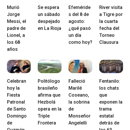
Murió
Se espera
Efeméride
River visita
Jorge
un sábado
s del 8 de
a Tigre por
Messi, el
despejado
agosto:
la cuarta
padre de
en La Rioja
¿qué pasó
fecha del
Lionel, a
un día
Torneo
los 68
como hoy?
Clausura
años
Celebran
Politólogo
Falleció
Fentanilo:
hoy la
brasileño
Marilé
los chats
Fiesta
afirma que
Coseano,
que
Patronal
Hezbolá
la sobrina
exponen la
de Santo
opera en la
de
trama
Domingo
Triple
Monseñor
estatal
de
Frontera
Angelelli
detrás de
Guzmán
las 63