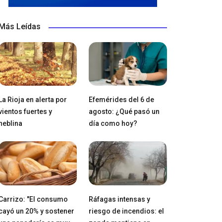
Más Leídas
La Rioja en alerta por
Efemérides del 6 de
vientos fuertes y
agosto: ¿Qué pasó un
neblina
día como hoy?
Carrizo: "El consumo
Ráfagas intensas y
cayó un 20% y sostener
riesgo de incendios: el