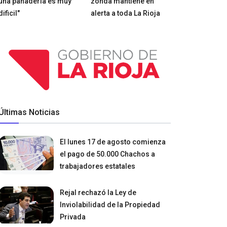
una panadería es muy
zonda mantiene en
dificil"
alerta a toda La Rioja
Últimas Noticias
El lunes 17 de agosto comienza
el pago de 50.000 Chachos a
trabajadores estatales
Rejal rechazó la Ley de
Inviolabilidad de la Propiedad
Privada