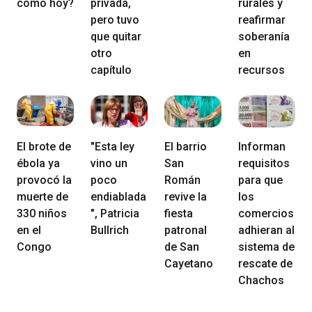
como hoy?
privada,
rurales y
pero tuvo
reafirmar
que quitar
soberanía
otro
en
capítulo
recursos
El brote de
"Esta ley
El barrio
Informan
ébola ya
vino un
San
requisitos
provocó la
poco
Román
para que
muerte de
endiablada
revive la
los
330 niños
", Patricia
fiesta
comercios
en el
Bullrich
patronal
adhieran al
Congo
de San
sistema de
Cayetano
rescate de
Chachos