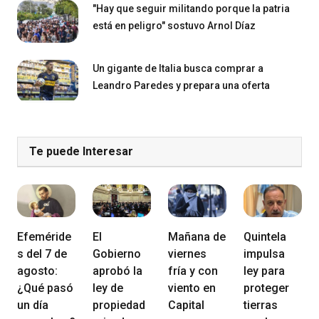
"Hay que seguir militando porque la patria
está en peligro" sostuvo Arnol Díaz
Un gigante de Italia busca comprar a
Leandro Paredes y prepara una oferta
Te puede Interesar
Efeméride
El
Mañana de
Quintela
s del 7 de
Gobierno
viernes
impulsa
agosto:
aprobó la
fría y con
ley para
¿Qué pasó
ley de
viento en
proteger
un día
propiedad
Capital
tierras