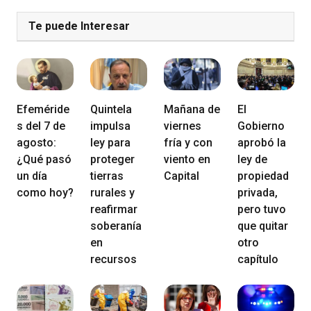
Te puede Interesar
Efeméride
Quintela
Mañana de
El
s del 7 de
impulsa
viernes
Gobierno
agosto:
ley para
fría y con
aprobó la
¿Qué pasó
proteger
viento en
ley de
un día
tierras
Capital
propiedad
como hoy?
rurales y
privada,
reafirmar
pero tuvo
soberanía
que quitar
en
otro
recursos
capítulo