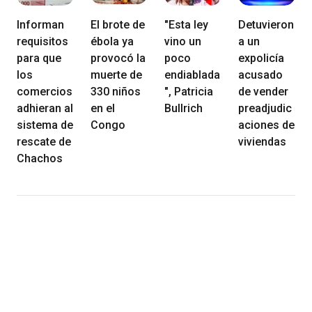
Informan
El brote de
"Esta ley
Detuvieron
requisitos
ébola ya
vino un
a un
para que
provocó la
poco
expolicía
los
muerte de
endiablada
acusado
comercios
330 niños
", Patricia
de vender
adhieran al
en el
Bullrich
preadjudic
sistema de
Congo
aciones de
rescate de
viviendas
Chachos