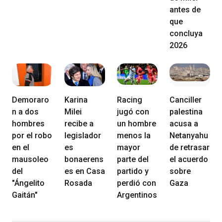
antes de
que
concluya
2026
Demoraro
Karina
Racing
Canciller
n a dos
Milei
jugó con
palestina
hombres
recibe a
un hombre
acusa a
por el robo
legislador
menos la
Netanyahu
en el
es
mayor
de retrasar
mausoleo
bonaerens
parte del
el acuerdo
del
es en Casa
partido y
sobre
"Ángelito
Rosada
perdió con
Gaza
Gaitán"
Argentinos