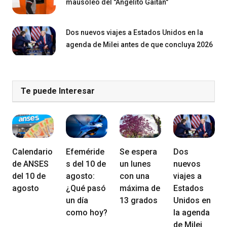
mausoleo del "Ángelito Gaitán"
Dos nuevos viajes a Estados Unidos en la
agenda de Milei antes de que concluya 2026
Te puede Interesar
Calendario
Efeméride
Se espera
Dos
de ANSES
s del 10 de
un lunes
nuevos
del 10 de
agosto:
con una
viajes a
agosto
¿Qué pasó
máxima de
Estados
un día
13 grados
Unidos en
como hoy?
la agenda
de Milei