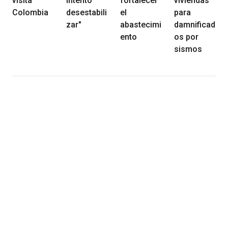
visita
intentó
fortalecer
viviendas
Colombia
desestabili
el
para
zar"
abastecimi
damnificad
ento
os por
sismos