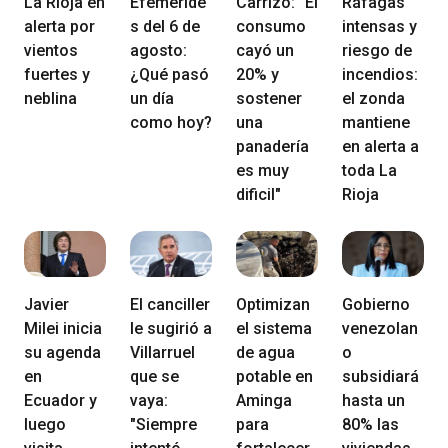
La Rioja en
Efeméride
Carrizo: "El
Ráfagas
alerta por
s del 6 de
consumo
intensas y
vientos
agosto:
cayó un
riesgo de
fuertes y
¿Qué pasó
20% y
incendios:
neblina
un día
sostener
el zonda
como hoy?
una
mantiene
panadería
en alerta a
es muy
toda La
dificil"
Rioja
Javier
El canciller
Optimizan
Gobierno
Milei inicia
le sugirió a
el sistema
venezolan
su agenda
Villarruel
de agua
o
en
que se
potable en
subsidiará
Ecuador y
vaya:
Aminga
hasta un
luego
"Siempre
para
80% las