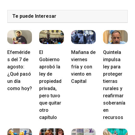
Te puede Interesar
Efeméride
El
Mañana de
Quintela
s del 7 de
Gobierno
viernes
impulsa
agosto:
aprobó la
fría y con
ley para
¿Qué pasó
ley de
viento en
proteger
un día
propiedad
Capital
tierras
como hoy?
privada,
rurales y
pero tuvo
reafirmar
que quitar
soberanía
otro
en
capítulo
recursos