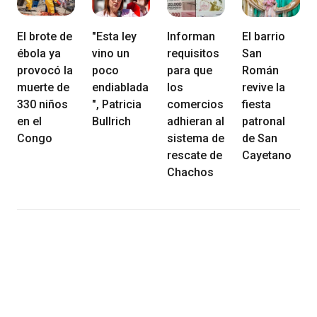
El brote de
"Esta ley
Informan
El barrio
ébola ya
vino un
requisitos
San
provocó la
poco
para que
Román
muerte de
endiablada
los
revive la
330 niños
", Patricia
comercios
fiesta
en el
Bullrich
adhieran al
patronal
Congo
sistema de
de San
rescate de
Cayetano
Chachos