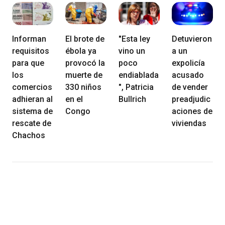
Informan
El brote de
"Esta ley
Detuvieron
requisitos
ébola ya
vino un
a un
para que
provocó la
poco
expolicía
los
muerte de
endiablada
acusado
comercios
330 niños
", Patricia
de vender
adhieran al
en el
Bullrich
preadjudic
sistema de
Congo
aciones de
rescate de
viviendas
Chachos