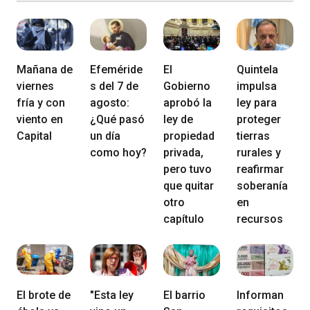
Mañana de
Efeméride
El
Quintela
viernes
s del 7 de
Gobierno
impulsa
fría y con
agosto:
aprobó la
ley para
viento en
¿Qué pasó
ley de
proteger
Capital
un día
propiedad
tierras
como hoy?
privada,
rurales y
pero tuvo
reafirmar
que quitar
soberanía
otro
en
capítulo
recursos
El brote de
"Esta ley
El barrio
Informan