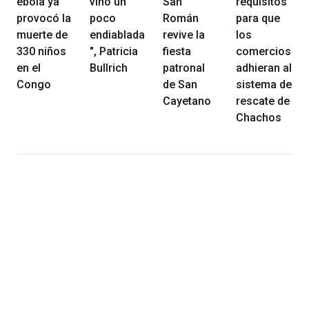
ébola ya
vino un
San
requisitos
provocó la
poco
Román
para que
muerte de
endiablada
revive la
los
330 niños
", Patricia
fiesta
comercios
en el
Bullrich
patronal
adhieran al
Congo
de San
sistema de
Cayetano
rescate de
Chachos