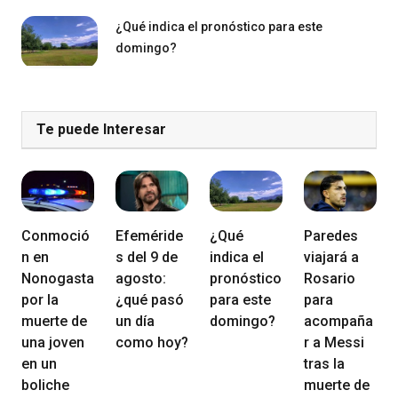
¿Qué indica el pronóstico para este
domingo?
Te puede Interesar
Conmoció
Efeméride
¿Qué
Paredes
n en
s del 9 de
indica el
viajará a
Nonogasta
agosto:
pronóstico
Rosario
por la
¿qué pasó
para este
para
muerte de
un día
domingo?
acompaña
una joven
como hoy?
r a Messi
en un
tras la
boliche
muerte de