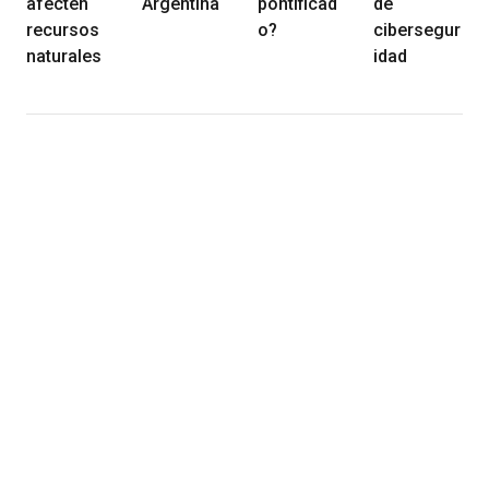
afecten
Argentina
pontificad
de
recursos
o?
cibersegur
naturales
idad