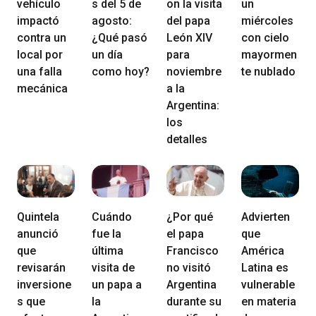
vehículo
s del 5 de
on la visita
un
impactó
agosto:
del papa
miércoles
contra un
¿Qué pasó
León XIV
con cielo
local por
un día
para
mayormen
una falla
como hoy?
noviembre
te nublado
mecánica
a la
Argentina:
los
detalles
Quintela
Cuándo
¿Por qué
Advierten
anunció
fue la
el papa
que
que
última
Francisco
América
revisarán
visita de
no visitó
Latina es
inversione
un papa a
Argentina
vulnerable
s que
la
durante su
en materia