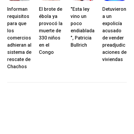
Informan
El brote de
"Esta ley
Detuvieron
requisitos
ébola ya
vino un
a un
para que
provocó la
poco
expolicía
los
muerte de
endiablada
acusado
comercios
330 niños
", Patricia
de vender
adhieran al
en el
Bullrich
preadjudic
sistema de
Congo
aciones de
rescate de
viviendas
Chachos