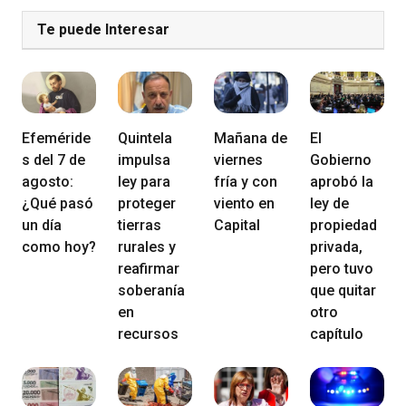
Te puede Interesar
Efeméride
Quintela
Mañana de
El
s del 7 de
impulsa
viernes
Gobierno
agosto:
ley para
fría y con
aprobó la
¿Qué pasó
proteger
viento en
ley de
un día
tierras
Capital
propiedad
como hoy?
rurales y
privada,
reafirmar
pero tuvo
soberanía
que quitar
en
otro
recursos
capítulo