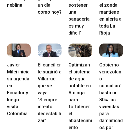
neblina
un día
sostener
el zonda
como hoy?
una
mantiene
panadería
en alerta a
es muy
toda La
dificil"
Rioja
Javier
El canciller
Optimizan
Gobierno
Milei inicia
le sugirió a
el sistema
venezolan
su agenda
Villarruel
de agua
o
en
que se
potable en
subsidiará
Ecuador y
vaya:
Aminga
hasta un
luego
"Siempre
para
80% las
visita
intentó
fortalecer
viviendas
Colombia
desestabili
el
para
zar"
abastecimi
damnificad
ento
os por