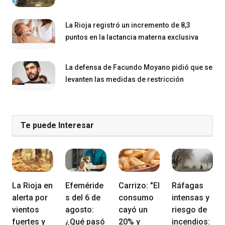
La Rioja registró un incremento de 8,3
puntos en la lactancia materna exclusiva
La defensa de Facundo Moyano pidió que se
levanten las medidas de restricción
Te puede Interesar
La Rioja en
Efeméride
Carrizo: "El
Ráfagas
alerta por
s del 6 de
consumo
intensas y
vientos
agosto:
cayó un
riesgo de
fuertes y
¿Qué pasó
20% y
incendios: