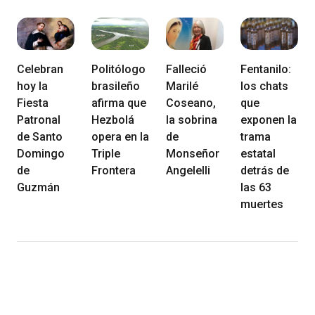
Celebran
Politólogo
Falleció
Fentanilo:
hoy la
brasileño
Marilé
los chats
Fiesta
afirma que
Coseano,
que
Patronal
Hezbolá
la sobrina
exponen la
de Santo
opera en la
de
trama
Domingo
Triple
Monseñor
estatal
de
Frontera
Angelelli
detrás de
Guzmán
las 63
muertes