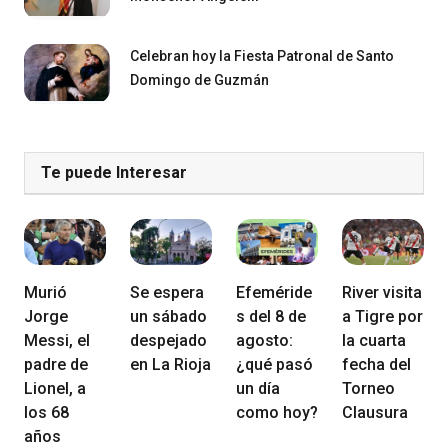
Celebran hoy la Fiesta Patronal de Santo
Domingo de Guzmán
Te puede Interesar
Murió
Se espera
Efeméride
River visita
Jorge
un sábado
s del 8 de
a Tigre por
Messi, el
despejado
agosto:
la cuarta
padre de
en La Rioja
¿qué pasó
fecha del
Lionel, a
un día
Torneo
los 68
como hoy?
Clausura
años