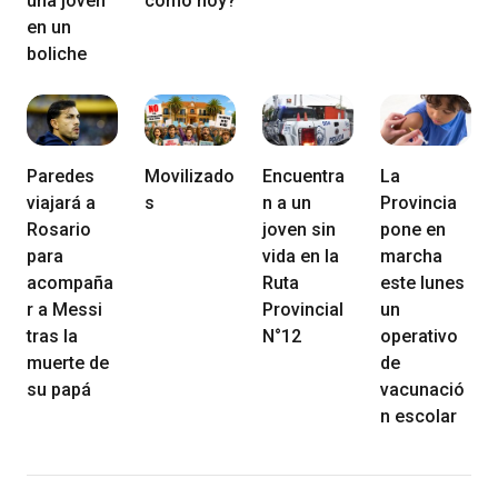
una joven
como hoy?
en un
boliche
Paredes
Movilizado
Encuentra
La
viajará a
s
n a un
Provincia
Rosario
joven sin
pone en
para
vida en la
marcha
acompaña
Ruta
este lunes
r a Messi
Provincial
un
tras la
N°12
operativo
muerte de
de
su papá
vacunació
n escolar