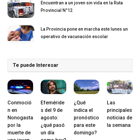
Encuentran a un joven sin vida en la Ruta
Provincial N°12
La Provincia pone en marcha este lunes un
operativo de vacunación escolar
Te puede Interesar
Conmoció
Efeméride
¿Qué
Las
n en
s del 9 de
indica el
principales
Nonogasta
agosto:
pronóstico
noticias de
por la
¿qué pasó
para este
la semana
muerte de
un día
domingo?