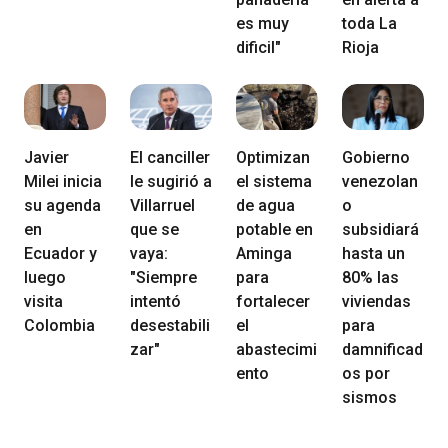
es muy
toda La
dificil"
Rioja
Javier
El canciller
Optimizan
Gobierno
Milei inicia
le sugirió a
el sistema
venezolan
su agenda
Villarruel
de agua
o
en
que se
potable en
subsidiará
Ecuador y
vaya:
Aminga
hasta un
luego
"Siempre
para
80% las
visita
intentó
fortalecer
viviendas
Colombia
desestabili
el
para
zar"
abastecimi
damnificad
ento
os por
sismos