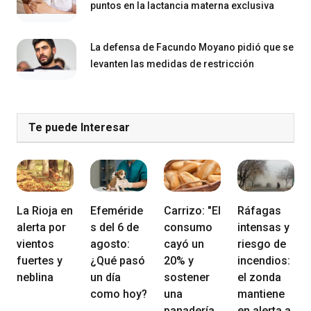
puntos en la lactancia materna exclusiva
La defensa de Facundo Moyano pidió que se
levanten las medidas de restricción
Te puede Interesar
La Rioja en
Efeméride
Carrizo: "El
Ráfagas
alerta por
s del 6 de
consumo
intensas y
vientos
agosto:
cayó un
riesgo de
fuertes y
¿Qué pasó
20% y
incendios:
neblina
un día
sostener
el zonda
como hoy?
una
mantiene
panadería
en alerta a