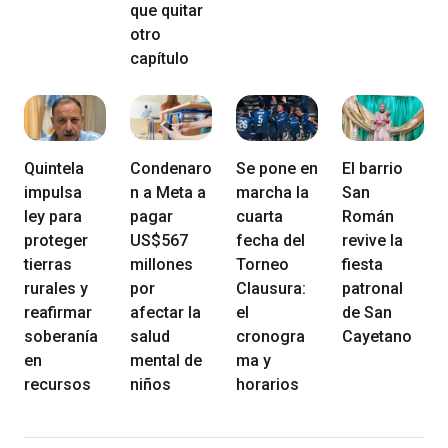
que quitar
otro
capítulo
Quintela
Condenaro
Se pone en
El barrio
impulsa
n a Meta a
marcha la
San
ley para
pagar
cuarta
Román
proteger
US$567
fecha del
revive la
tierras
millones
Torneo
fiesta
rurales y
por
Clausura:
patronal
reafirmar
afectar la
el
de San
soberanía
salud
cronogra
Cayetano
en
mental de
ma y
recursos
niños
horarios