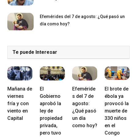
Efemérides del 7 de agosto: ¿Qué pasó un
día como hoy?
Te puede Interesar
Mañana de
El
Efeméride
El brote de
viernes
Gobierno
s del 7 de
ébola ya
fría y con
aprobó la
agosto:
provocó la
viento en
ley de
¿Qué pasó
muerte de
Capital
propiedad
un día
330 niños
privada,
como hoy?
en el
pero tuvo
Congo