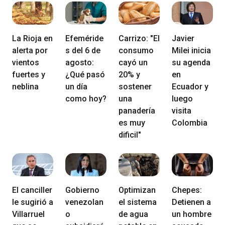
La Rioja en
Efeméride
Carrizo: "El
Javier
alerta por
s del 6 de
consumo
Milei inicia
vientos
agosto:
cayó un
su agenda
fuertes y
¿Qué pasó
20% y
en
neblina
un día
sostener
Ecuador y
como hoy?
una
luego
panadería
visita
es muy
Colombia
dificil"
El canciller
Gobierno
Optimizan
Chepes:
le sugirió a
venezolan
el sistema
Detienen a
Villarruel
o
de agua
un hombre