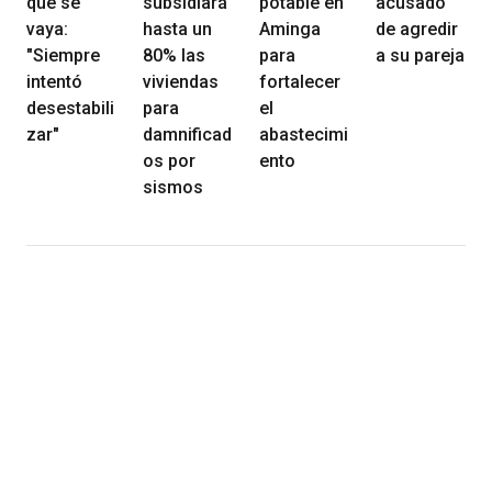
que se
subsidiará
potable en
acusado
vaya:
hasta un
Aminga
de agredir
"Siempre
80% las
para
a su pareja
intentó
viviendas
fortalecer
desestabili
para
el
zar"
damnificad
abastecimi
os por
ento
sismos