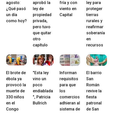
agosto:
aprobó la
fría y con
ley para
¿Qué pasó
ley de
viento en
proteger
un día
propiedad
Capital
tierras
como hoy?
privada,
rurales y
pero tuvo
reafirmar
que quitar
soberanía
otro
en
capítulo
recursos
El brote de
"Esta ley
Informan
El barrio
ébola ya
vino un
requisitos
San
provocó la
poco
para que
Román
muerte de
endiablada
los
revive la
330 niños
", Patricia
comercios
fiesta
en el
Bullrich
adhieran al
patronal
Congo
sistema de
de San