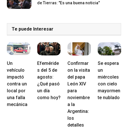
de Tierras: "Es una buena noticia"
Te puede Interesar
Un
Efeméride
Confirmar
Se espera
vehículo
s del 5 de
on la visita
un
impactó
agosto:
del papa
miércoles
contra un
¿Qué pasó
León XIV
con cielo
local por
un día
para
mayormen
una falla
como hoy?
noviembre
te nublado
mecánica
a la
Argentina:
los
detalles