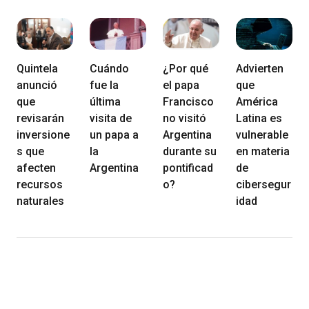
Quintela
Cuándo
¿Por qué
Advierten
anunció
fue la
el papa
que
que
última
Francisco
América
revisarán
visita de
no visitó
Latina es
inversione
un papa a
Argentina
vulnerable
s que
la
durante su
en materia
afecten
Argentina
pontificad
de
recursos
o?
cibersegur
naturales
idad