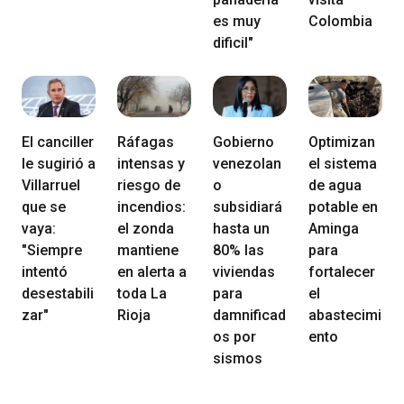
es muy
Colombia
dificil"
El canciller
Ráfagas
Gobierno
Optimizan
le sugirió a
intensas y
venezolan
el sistema
Villarruel
riesgo de
o
de agua
que se
incendios:
subsidiará
potable en
vaya:
el zonda
hasta un
Aminga
"Siempre
mantiene
80% las
para
intentó
en alerta a
viviendas
fortalecer
desestabili
toda La
para
el
zar"
Rioja
damnificad
abastecimi
os por
ento
sismos