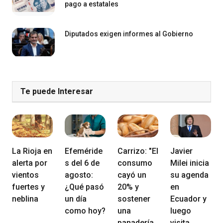
pago a estatales
Diputados exigen informes al Gobierno
Te puede Interesar
La Rioja en
Efeméride
Carrizo: "El
Javier
alerta por
s del 6 de
consumo
Milei inicia
vientos
agosto:
cayó un
su agenda
fuertes y
¿Qué pasó
20% y
en
neblina
un día
sostener
Ecuador y
como hoy?
una
luego
panadería
visita