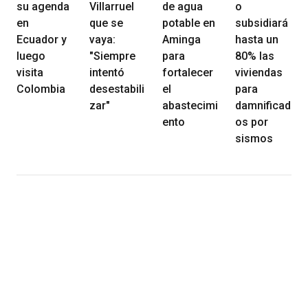
su agenda
Villarruel
de agua
o
en
que se
potable en
subsidiará
Ecuador y
vaya:
Aminga
hasta un
luego
"Siempre
para
80% las
visita
intentó
fortalecer
viviendas
Colombia
desestabili
el
para
zar"
abastecimi
damnificad
ento
os por
sismos