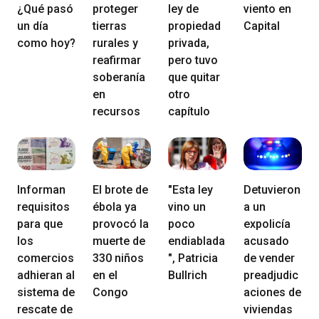
¿Qué pasó
proteger
ley de
viento en
un día
tierras
propiedad
Capital
como hoy?
rurales y
privada,
reafirmar
pero tuvo
soberanía
que quitar
en
otro
recursos
capítulo
Informan
El brote de
"Esta ley
Detuvieron
requisitos
ébola ya
vino un
a un
para que
provocó la
poco
expolicía
los
muerte de
endiablada
acusado
comercios
330 niños
", Patricia
de vender
adhieran al
en el
Bullrich
preadjudic
sistema de
Congo
aciones de
rescate de
viviendas