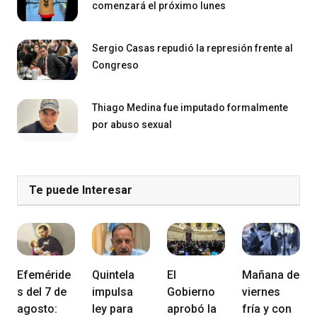
comenzará el próximo lunes
Sergio Casas repudió la represión frente al
Congreso
Thiago Medina fue imputado formalmente
por abuso sexual
Te puede Interesar
Efeméride
Quintela
El
Mañana de
s del 7 de
impulsa
Gobierno
viernes
agosto:
ley para
aprobó la
fría y con