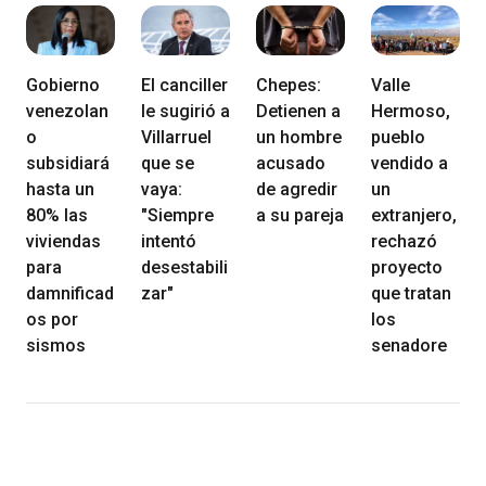
Gobierno
El canciller
Chepes:
Valle
venezolan
le sugirió a
Detienen a
Hermoso,
o
Villarruel
un hombre
pueblo
subsidiará
que se
acusado
vendido a
hasta un
vaya:
de agredir
un
80% las
"Siempre
a su pareja
extranjero,
viviendas
intentó
rechazó
para
desestabili
proyecto
damnificad
zar"
que tratan
os por
los
sismos
senadore