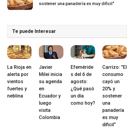
sostener una panadería es muy dificil"
Te puede Interesar
La Rioja en
Javier
Efeméride
Carrizo: "El
alerta por
Milei inicia
s del 6 de
consumo
vientos
su agenda
agosto:
cayó un
fuertes y
en
¿Qué pasó
20% y
neblina
Ecuador y
un día
sostener
luego
como hoy?
una
visita
panadería
Colombia
es muy
dificil"