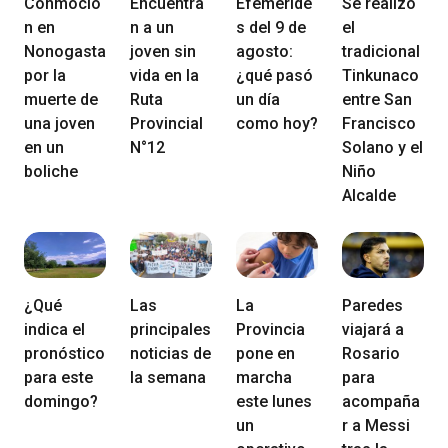
Conmoció
Encuentra
Efeméride
Se realizó
n en
n a un
s del 9 de
el
Nonogasta
joven sin
agosto:
tradicional
por la
vida en la
¿qué pasó
Tinkunaco
muerte de
Ruta
un día
entre San
una joven
Provincial
como hoy?
Francisco
en un
N°12
Solano y el
boliche
Niño
Alcalde
¿Qué
Las
La
Paredes
indica el
principales
Provincia
viajará a
pronóstico
noticias de
pone en
Rosario
para este
la semana
marcha
para
domingo?
este lunes
acompaña
un
r a Messi