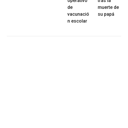
operativo
tras la
de
muerte de
vacunació
su papá
n escolar