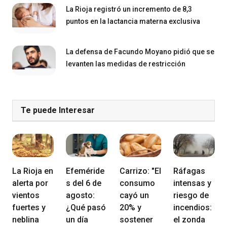
La Rioja registró un incremento de 8,3
puntos en la lactancia materna exclusiva
La defensa de Facundo Moyano pidió que se
levanten las medidas de restricción
Te puede Interesar
La Rioja en
Efeméride
Carrizo: "El
Ráfagas
alerta por
s del 6 de
consumo
intensas y
vientos
agosto:
cayó un
riesgo de
fuertes y
¿Qué pasó
20% y
incendios:
neblina
un día
sostener
el zonda