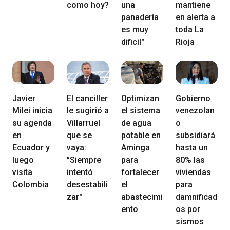
como hoy?
una
mantiene
panadería
en alerta a
es muy
toda La
dificil"
Rioja
Javier
El canciller
Optimizan
Gobierno
Milei inicia
le sugirió a
el sistema
venezolan
su agenda
Villarruel
de agua
o
en
que se
potable en
subsidiará
Ecuador y
vaya:
Aminga
hasta un
luego
"Siempre
para
80% las
visita
intentó
fortalecer
viviendas
Colombia
desestabili
el
para
zar"
abastecimi
damnificad
ento
os por
sismos