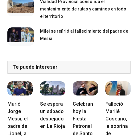
Vialidad Provincial consolida el
mantenimiento de rutas y caminos en todo
el territorio
Milei se refirió al fallecimiento del padre de
Messi
Te puede Interesar
Murió
Se espera
Celebran
Falleció
Jorge
un sábado
hoy la
Marilé
Messi, el
despejado
Fiesta
Coseano,
padre de
en La Rioja
Patronal
la sobrina
Lionel, a
de Santo
de