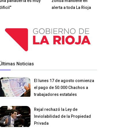
una panadería es muy
zonda mantiene en
dificil"
alerta a toda La Rioja
Últimas Noticias
El lunes 17 de agosto comienza
el pago de 50.000 Chachos a
trabajadores estatales
Rejal rechazó la Ley de
Inviolabilidad de la Propiedad
Privada