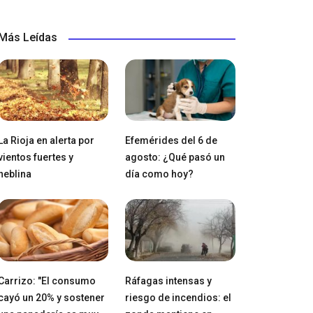
Más Leídas
La Rioja en alerta por
Efemérides del 6 de
vientos fuertes y
agosto: ¿Qué pasó un
neblina
día como hoy?
Carrizo: "El consumo
Ráfagas intensas y
cayó un 20% y sostener
riesgo de incendios: el