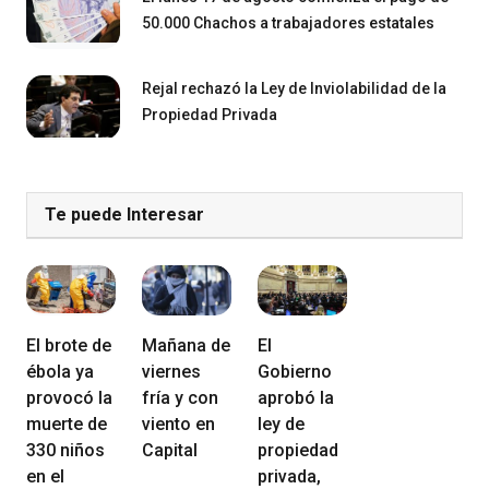
50.000 Chachos a trabajadores estatales
Rejal rechazó la Ley de Inviolabilidad de la
Propiedad Privada
Te puede Interesar
El brote de
Mañana de
El
ébola ya
viernes
Gobierno
provocó la
fría y con
aprobó la
muerte de
viento en
ley de
330 niños
Capital
propiedad
en el
privada,