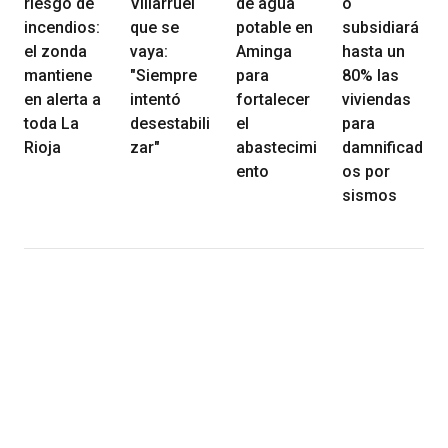
riesgo de
Villarruel
de agua
o
incendios:
que se
potable en
subsidiará
el zonda
vaya:
Aminga
hasta un
mantiene
"Siempre
para
80% las
en alerta a
intentó
fortalecer
viviendas
toda La
desestabili
el
para
Rioja
zar"
abastecimi
damnificad
ento
os por
sismos