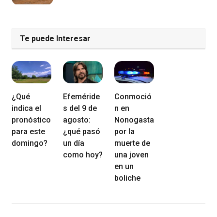
Te puede Interesar
¿Qué
Efeméride
Conmoció
indica el
s del 9 de
n en
pronóstico
agosto:
Nonogasta
para este
¿qué pasó
por la
domingo?
un día
muerte de
como hoy?
una joven
en un
boliche