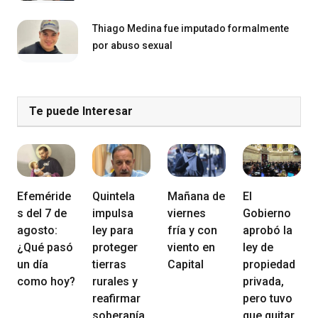
Thiago Medina fue imputado formalmente
por abuso sexual
Te puede Interesar
Efeméride
Quintela
Mañana de
El
s del 7 de
impulsa
viernes
Gobierno
agosto:
ley para
fría y con
aprobó la
¿Qué pasó
proteger
viento en
ley de
un día
tierras
Capital
propiedad
como hoy?
rurales y
privada,
reafirmar
pero tuvo
soberanía
que quitar