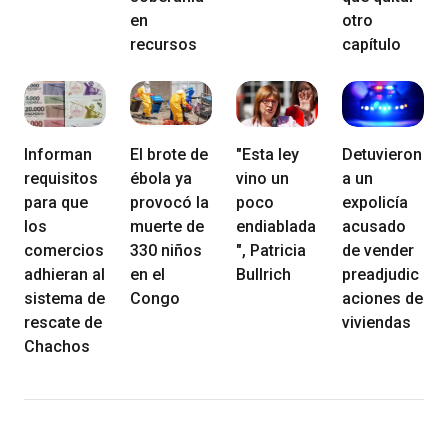
en
otro
recursos
capítulo
Informan
El brote de
"Esta ley
Detuvieron
requisitos
ébola ya
vino un
a un
para que
provocó la
poco
expolicía
los
muerte de
endiablada
acusado
comercios
330 niños
", Patricia
de vender
adhieran al
en el
Bullrich
preadjudic
sistema de
Congo
aciones de
rescate de
viviendas
Chachos