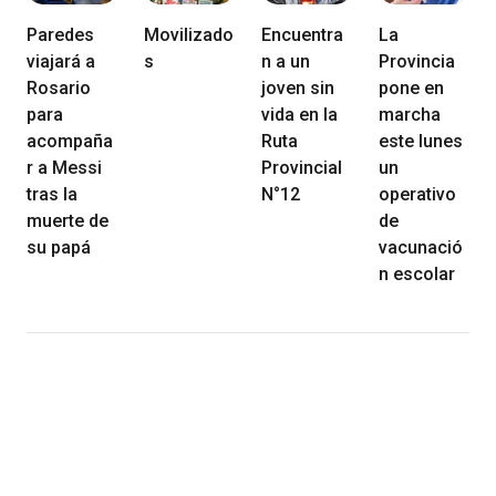
Paredes
Movilizado
Encuentra
La
viajará a
s
n a un
Provincia
Rosario
joven sin
pone en
para
vida en la
marcha
acompaña
Ruta
este lunes
r a Messi
Provincial
un
tras la
N°12
operativo
muerte de
de
su papá
vacunació
n escolar