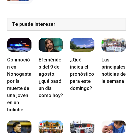
Te puede Interesar
Conmoció
Efeméride
¿Qué
Las
n en
s del 9 de
indica el
principales
Nonogasta
agosto:
pronóstico
noticias de
por la
¿qué pasó
para este
la semana
muerte de
un día
domingo?
una joven
como hoy?
en un
boliche