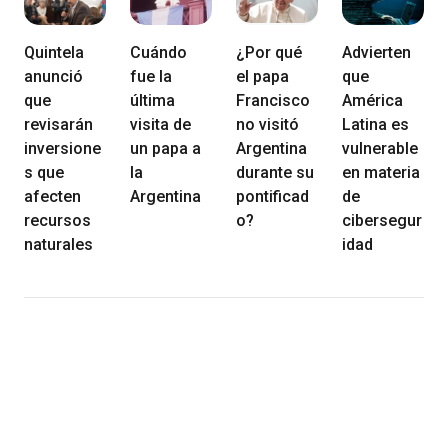
Quintela
Cuándo
¿Por qué
Advierten
anunció
fue la
el papa
que
que
última
Francisco
América
revisarán
visita de
no visitó
Latina es
inversione
un papa a
Argentina
vulnerable
s que
la
durante su
en materia
afecten
Argentina
pontificad
de
recursos
o?
cibersegur
naturales
idad