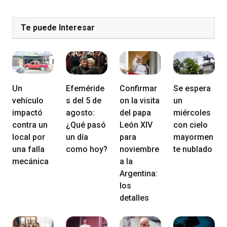
Te puede Interesar
Un
Efeméride
Confirmar
Se espera
vehículo
s del 5 de
on la visita
un
impactó
agosto:
del papa
miércoles
contra un
¿Qué pasó
León XIV
con cielo
local por
un día
para
mayormen
una falla
como hoy?
noviembre
te nublado
mecánica
a la
Argentina:
los
detalles