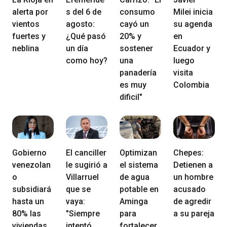
alerta por
s del 6 de
consumo
Milei inicia
vientos
agosto:
cayó un
su agenda
fuertes y
¿Qué pasó
20% y
en
neblina
un día
sostener
Ecuador y
como hoy?
una
luego
panadería
visita
es muy
Colombia
dificil"
Gobierno
El canciller
Optimizan
Chepes:
venezolan
le sugirió a
el sistema
Detienen a
o
Villarruel
de agua
un hombre
subsidiará
que se
potable en
acusado
hasta un
vaya:
Aminga
de agredir
80% las
"Siempre
para
a su pareja
viviendas
intentó
fortalecer