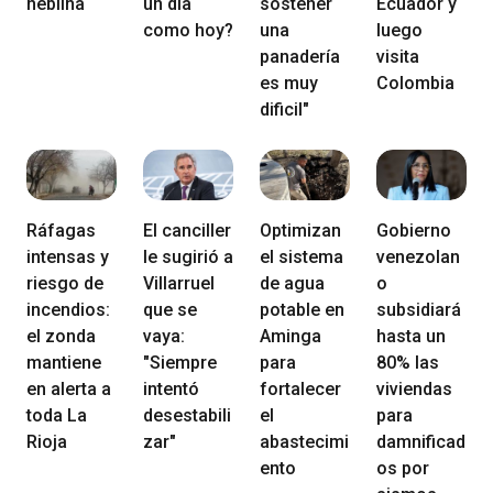
neblina
un día
sostener
Ecuador y
como hoy?
una
luego
panadería
visita
es muy
Colombia
dificil"
Ráfagas
El canciller
Optimizan
Gobierno
intensas y
le sugirió a
el sistema
venezolan
riesgo de
Villarruel
de agua
o
incendios:
que se
potable en
subsidiará
el zonda
vaya:
Aminga
hasta un
mantiene
"Siempre
para
80% las
en alerta a
intentó
fortalecer
viviendas
toda La
desestabili
el
para
Rioja
zar"
abastecimi
damnificad
ento
os por