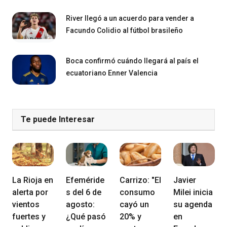
River llegó a un acuerdo para vender a
Facundo Colidio al fútbol brasileño
Boca confirmó cuándo llegará al país el
ecuatoriano Enner Valencia
Te puede Interesar
La Rioja en
Efeméride
Carrizo: "El
Javier
alerta por
s del 6 de
consumo
Milei inicia
vientos
agosto:
cayó un
su agenda
fuertes y
¿Qué pasó
20% y
en