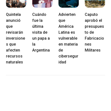
Quintela
Cuándo
Advierten
Caputo
anunció
fue la
que
aprobó el
que
última
América
presupues
revisarán
visita de
Latina es
to de
inversione
un papa a
vulnerable
Fabricacio
s que
la
en materia
nes
afecten
Argentina
de
Militares
recursos
cibersegur
naturales
idad