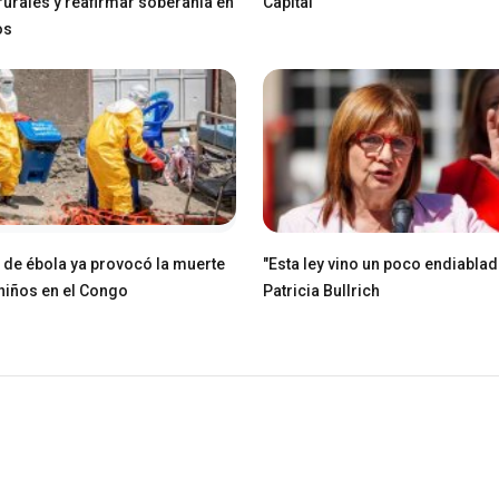
 rurales y reafirmar soberanía en
Capital
os
e de ébola ya provocó la muerte
"Esta ley vino un poco endiablad
niños en el Congo
Patricia Bullrich