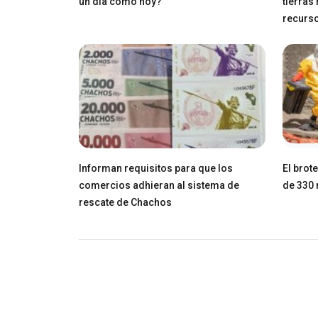
un día como hoy?
tierras
recurs
Informan requisitos para que los
El brot
comercios adhieran al sistema de
de 330 
rescate de Chachos