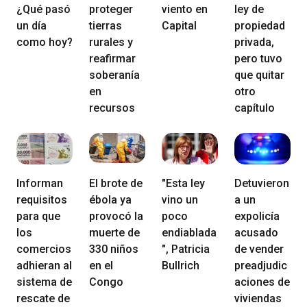
¿Qué pasó
proteger
viento en
ley de
un día
tierras
Capital
propiedad
como hoy?
rurales y
privada,
reafirmar
pero tuvo
soberanía
que quitar
en
otro
recursos
capítulo
Informan
El brote de
"Esta ley
Detuvieron
requisitos
ébola ya
vino un
a un
para que
provocó la
poco
expolicía
los
muerte de
endiablada
acusado
comercios
330 niños
", Patricia
de vender
adhieran al
en el
Bullrich
preadjudic
sistema de
Congo
aciones de
rescate de
viviendas