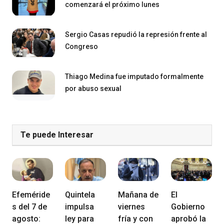
comenzará el próximo lunes
Sergio Casas repudió la represión frente al
Congreso
Thiago Medina fue imputado formalmente
por abuso sexual
Te puede Interesar
Efeméride
Quintela
Mañana de
El
s del 7 de
impulsa
viernes
Gobierno
agosto:
ley para
fría y con
aprobó la