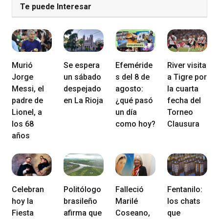
Te puede Interesar
Murió
Se espera
Efeméride
River visita
Jorge
un sábado
s del 8 de
a Tigre por
Messi, el
despejado
agosto:
la cuarta
padre de
en La Rioja
¿qué pasó
fecha del
Lionel, a
un día
Torneo
los 68
como hoy?
Clausura
años
Celebran
Politólogo
Falleció
Fentanilo:
hoy la
brasileño
Marilé
los chats
Fiesta
afirma que
Coseano,
que