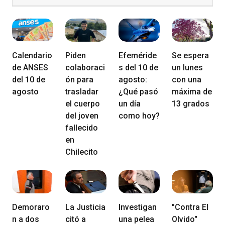
Calendario
Piden
Efeméride
Se espera
de ANSES
colaboraci
s del 10 de
un lunes
del 10 de
ón para
agosto:
con una
agosto
trasladar
¿Qué pasó
máxima de
el cuerpo
un día
13 grados
del joven
como hoy?
fallecido
en
Chilecito
Demoraro
La Justicia
Investigan
"Contra El
n a dos
citó a
una pelea
Olvido"