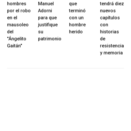
hombres
Manuel
que
tendrá diez
por el robo
Adorni
terminó
nuevos
en el
para que
con un
capítulos
mausoleo
justifique
hombre
con
del
su
herido
historias
"Ángelito
patrimonio
de
Gaitán"
resistencia
y memoria