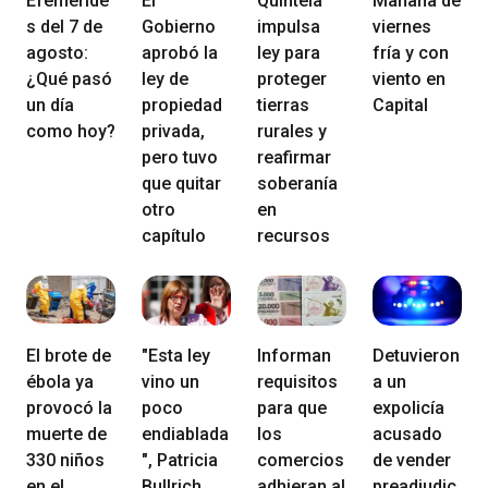
Efeméride
El
Quintela
Mañana de
s del 7 de
Gobierno
impulsa
viernes
agosto:
aprobó la
ley para
fría y con
¿Qué pasó
ley de
proteger
viento en
un día
propiedad
tierras
Capital
como hoy?
privada,
rurales y
pero tuvo
reafirmar
que quitar
soberanía
otro
en
capítulo
recursos
El brote de
"Esta ley
Informan
Detuvieron
ébola ya
vino un
requisitos
a un
provocó la
poco
para que
expolicía
muerte de
endiablada
los
acusado
330 niños
", Patricia
comercios
de vender
en el
Bullrich
adhieran al
preadjudic