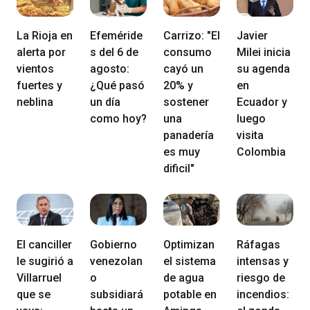
La Rioja en
Efeméride
Carrizo: "El
Javier
alerta por
s del 6 de
consumo
Milei inicia
vientos
agosto:
cayó un
su agenda
fuertes y
¿Qué pasó
20% y
en
neblina
un día
sostener
Ecuador y
como hoy?
una
luego
panadería
visita
es muy
Colombia
dificil"
El canciller
Gobierno
Optimizan
Ráfagas
le sugirió a
venezolan
el sistema
intensas y
Villarruel
o
de agua
riesgo de
que se
subsidiará
potable en
incendios: