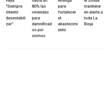
vaya:
hasta un
Aminga
el zonda
"Siempre
80% las
para
mantiene
intentó
viviendas
fortalecer
en alerta a
desestabili
para
el
toda La
zar"
damnificad
abastecimi
Rioja
os por
ento
sismos