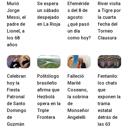
Murió
Se espera
Efeméride
River visita
Jorge
un sábado
s del 8 de
a Tigre por
Messi, el
despejado
agosto:
la cuarta
padre de
en La Rioja
¿qué pasó
fecha del
Lionel, a
un día
Torneo
los 68
como hoy?
Clausura
años
Celebran
Politólogo
Falleció
Fentanilo:
hoy la
brasileño
Marilé
los chats
Fiesta
afirma que
Coseano,
que
Patronal
Hezbolá
la sobrina
exponen la
de Santo
opera en la
de
trama
Domingo
Triple
Monseñor
estatal
de
Frontera
Angelelli
detrás de
Guzmán
las 63